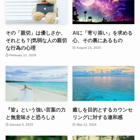
その「親切」は優しさか、
AIに「寄り添い」を求める
それとも？|気弱な人の親切
心、その裏にあるもの
な行為の心理
August 23, 2025
February 12, 2026
『皆』という強い言葉の力
癒しを目的とするカウンセ
と無意味さと恐ろしさ
リングに対する違和感
January 3, 2025
May 12, 2024