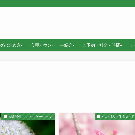
グの進め方
心理カウンセラー紹介
ご予約・料金・時間
ア
人間関係 コミュニケーション
心の悩み・生き方・