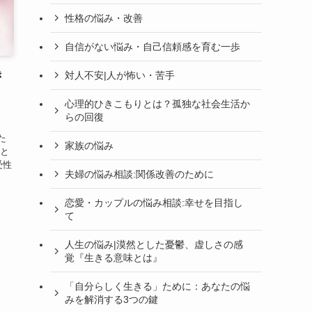
性格の悩み・改善
自信がない悩み・自己信頼感を育む一歩
き
対人不安|人が怖い・苦手
心理的ひきこもりとは？孤独な社会生活か
らの回復
、
た
家族の悩み
さと
受性
夫婦の悩み相談:関係改善のために
恋愛・カップルの悩み相談:幸せを目指し
て
人生の悩み|漠然とした憂鬱、虚しさの感
覚『生きる意味とは』
「自分らしく生きる」ために：あなたの悩
みを解消する3つの鍵