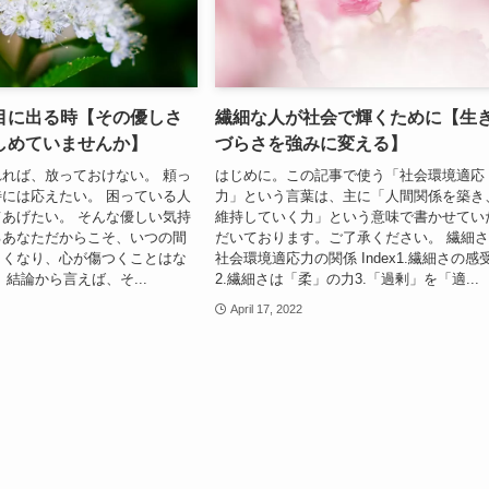
目に出る時【その優しさ
繊細な人が社会で輝くために【生
しめていませんか】
づらさを強みに変える】
れば、放っておけない。 頼っ
はじめに。この記事で使う「社会環境適応
には応えたい。 困っている人
力」という言葉は、主に「人間関係を築き
あげたい。 そんな優しい気持
維持していく力」という意味で書かせてい
るあなただからこそ、いつの間
だいております。ご了承ください。 繊細
らくなり、心が傷つくことはな
社会環境適応力の関係 Index1.繊細さの感
 結論から言えば、そ...
2.繊細さは「柔」の力3.「過剰」を「適...
April 17, 2022