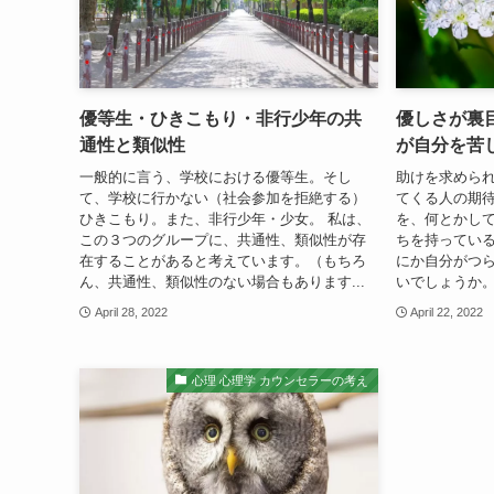
優等生・ひきこもり・非行少年の共
優しさが裏
通性と類似性
が自分を苦
一般的に言う、学校における優等生。そし
助けを求められ
て、学校に行かない（社会参加を拒絶する）
てくる人の期待
ひきこもり。また、非行少年・少女。 私は、
を、何とかして
この３つのグループに、共通性、類似性が存
ちを持ってい
在することがあると考えています。（もちろ
にか自分がつ
ん、共通性、類似性のない場合もあります...
いでしょうか。
April 28, 2022
April 22, 2022
心理 心理学 カウンセラーの考え