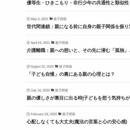
優等生・ひきこもり・非行少年の共通性と類似性
May 4, 2021
親子関係
世代間連鎖：親になる前に自身の親子関係を振り
April 24, 2021
親子関係
介護離職：親への想いと、その先に潜む「孤独」
August 22, 2020
親子関係
「子ども自慢」の裏にある親の心理とは？
July 16, 2020
親子関係
親の優しさが裏目に出る時|子どもを想う気持ち
February 29, 2020
親子関係
心配しなくても大丈夫(魔法の言葉と心の安心感)