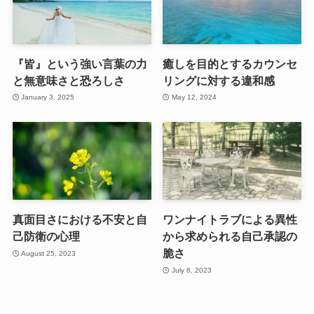
『皆』という強い言葉の力
癒しを目的とするカウンセ
と無意味さと恐ろしさ
リングに対する違和感
January 3, 2025
May 12, 2024
真面目さにおける不安と自
ワンナイトラブによる異性
己防衛の心理
から求められる自己承認の
脆さ
August 25, 2023
July 8, 2023