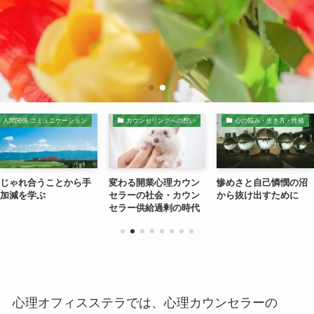
人間関係 コミュニケーション
カウンセリングへの想い
心の悩み・生き方・性格
じゃれ合うことから手
変わる開業心理カウン
惨めさと自己憐憫の沼
加減を学ぶ
セラーの社会・カウン
から抜け出すために
セラー供給過剰の時代
へ
心理オフィスステラでは、心理カウンセラーの