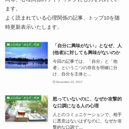
ます。
よく読まれている心理関係の記事、トップ10を随
時更新表示いたします。
「自分に興味がない」となぜ、人
心の悩み・生き方・性格
(他者)に対しても興味がないのか
今回の記事では、「自分」と「他
者」という二つの存在を明確に分
け、自分を主体と…
November 23, 2017
怒っていないのに、なぜか攻撃的
心の悩み・生き方・性格
な口調になる人の心理
人とのコミュニケーションで、相手
に悪意はないはずなのに、なぜか攻
撃的な口調で…