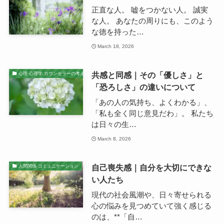
正直な人。 嘘をつかない人。 誠実
な人。 あなたの周りにも、このよう
な徳を持った…
March 18, 2026
共感と同感｜その「優しさ」と
心理 心理学 カウンセラーの考え
「恐ろしさ」の違いについて
「あの人の気持ち、よくわかる」、
「私も全く同じ意見だわ」。 私たち
は日々の生…
March 8, 2026
自己喪失感｜自分を大切にできな
人間関係 コミュニケーション
い人たち
現代の社会風潮や、日々寄せられる
心の悩みを見つめていて強く感じる
のは、**「自…