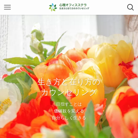
生き方と在り方の
生き方と在り方の
カウンセリング
カウンセリング
目指すことは
目指すことは
価値観を変える
価値観を変える
自分らしく生きる
自分らしく生きる