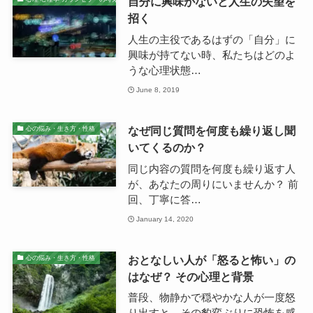
自分に興味がないと人生の失望を
招く
人生の主役であるはずの「自分」に
興味が持てない時、私たちはどのよ
うな心理状態…
June 8, 2019
なぜ同じ質問を何度も繰り返し聞
心の悩み・生き方・性格
いてくるのか？
同じ内容の質問を何度も繰り返す人
が、あなたの周りにいませんか？ 前
回、丁寧に答…
January 14, 2020
おとなしい人が「怒ると怖い」の
心の悩み・生き方・性格
はなぜ？ その心理と背景
普段、物静かで穏やかな人が一度怒
り出すと、その豹変ぶりに恐怖を感