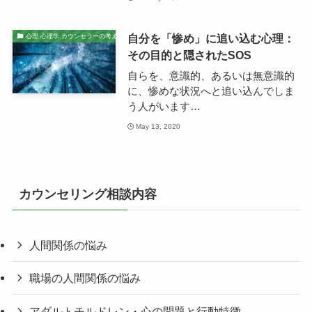
自分を「惨め」に追い込む心理：
心理 心理学 カウンセラーの考え
その目的と隠されたSOS
自らを、意識的、あるいは無意識的
に、惨めな状況へと追い込んでしま
う人がいます…
May 13, 2020
カウンセリング相談内容
人間関係の悩み
職場の人間関係の悩み
アダルトチルドレン・心の問題と行動特徴