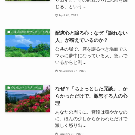
じる、という…
April 28, 2017
配慮心と譲る心：なぜ「譲れない
心理 心理学 カウンセラーの考え
人」が増えているのか？
公共の場で、席を譲るべき場面でス
マホに夢中になっている人、急いで
いるからと列…
November 25, 2022
なぜ？「ちょっとした冗談」、か
心の悩み・生き方・性格
らかっただけで、激怒する人の心
理
あなたの周りに、普段は穏やかなの
に、ほんの少しからかわれただけで
激しく怒り出…
January 20, 2020