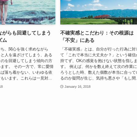
ながらも回避してしまう
不確実感とこだわり：その根源は
ズム
「不安」にある
持ち、関心を強く求めながら
「不確実感」とは、自分が行った行為に対
ると人を遠ざけてしまう、ある
て「これで本当に大丈夫か？」という確信
ものを回避してしまう傾向の方
持てず、OKの感覚を抱けない状態を指し
ます。 その一方で、常に愛情
す。 例えば、何かを数え終えて次の作業
れば落ち着かない、いわゆる依
ろうとした時、数えた個数が本当に合って
もいます。これらは一見対...
るのか疑問が生じ、気持ち悪さや「もし間..
18
January 16, 2018