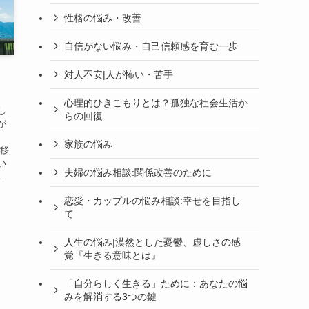
性格の悩み・改善
自信がない悩み・自己信頼感を育む一歩
対人不安|人が怖い・苦手
心理的ひきこもりとは？孤独な社会生活か
し
らの回復
が
ま
家族の悩み
に移
い
夫婦の悩み相談:関係改善のために
.
恋愛・カップルの悩み相談:幸せを目指し
て
人生の悩み|漠然とした憂鬱、虚しさの感
覚『生きる意味とは』
「自分らしく生きる」ために：あなたの悩
みを解消する3つの鍵