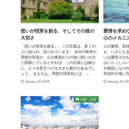
想いが現実を創る、そしてその後の
愛情を求め
大切さ
心のメカニ
「想いが現実を創る」。この言葉は、多くの
人の愛情、気
人に知られ、語られています。 自分の将来や
も、いざとな
理想の実現が、心の奥底からの強い想いの力
いは愛情その
と関係しているとすれば、この言葉には確か
はいらっしゃい
に、人々を惹きつける大きな魅力があるでし
を確認しなけ
ょう。 もちろん、理想の現実化には、...
存傾向が強い方
January 19, 2018
January 16, 20
恋愛・夫婦