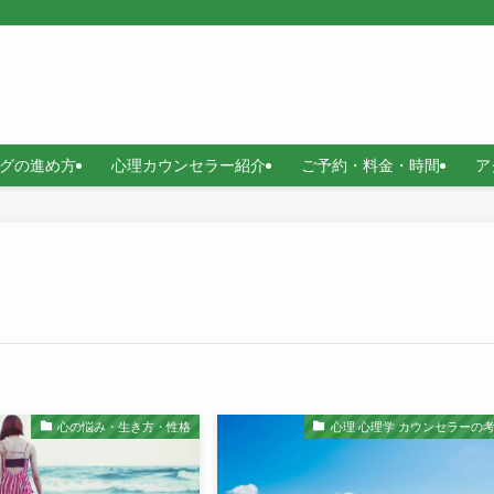
グの進め方
心理カウンセラー紹介
ご予約・料金・時間
ア
心の悩み・生き方・性格
心理 心理学 カウンセラーの