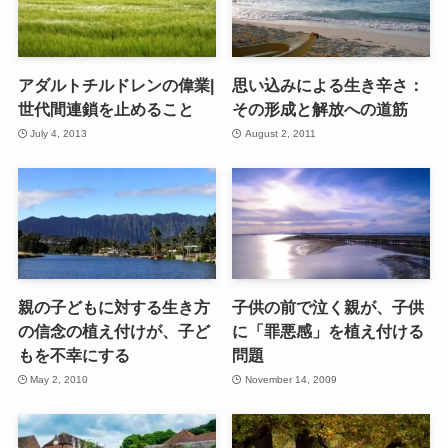
アダルトチルドレンの偉業|
思い込みによる生き辛さ：
世代間連鎖を止めること
その形成と解放への道筋
July 4, 2013
August 2, 2011
親の子どもに対する生き方
子供の前で泣く親が、子供
の信念の植え付けが、子ど
に「罪悪感」を植え付ける
もを不幸にする
問題
May 2, 2010
November 14, 2009