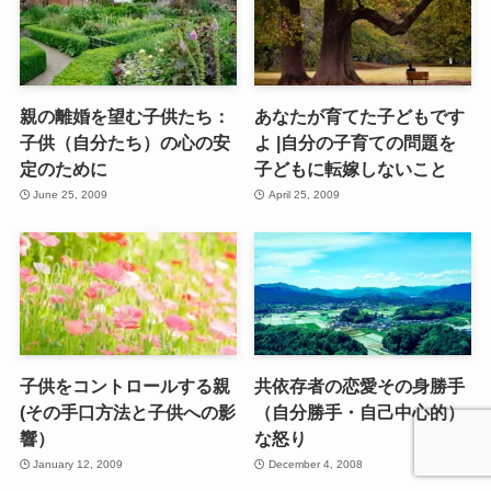
親の離婚を望む子供たち：
あなたが育てた子どもです
子供（自分たち）の心の安
よ |自分の子育ての問題を
定のために
子どもに転嫁しないこと
June 25, 2009
April 25, 2009
子供をコントロールする親
共依存者の恋愛その身勝手
(その手口方法と子供への影
（自分勝手・自己中心的）
響）
な怒り
January 12, 2009
December 4, 2008