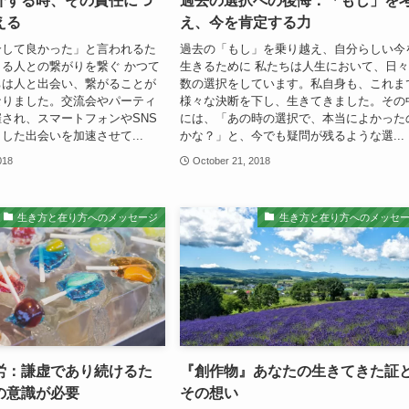
介する時、その責任につ
過去の選択への後悔：「もし」を
える
え、今を肯定する力
介して良かった」と言われるた
過去の「もし」を乗り越え、自分らしい今
る人との繋がりを繋ぐ かつて
生きるために 私たちは人生において、日
ちは人と出会い、繋がることが
数の選択をしています。私自身も、これま
なりました。交流会やパーティ
様々な決断を下し、生きてきました。その
され、スマートフォンやSNS
には、「あの時の選択で、本当によかった
した出会いを加速させて...
かな？」と、今でも疑問が残るような選...
018
October 21, 2018
生き方と在り方へのメッセージ
生き方と在り方へのメッセ
労：謙虚であり続けるた
『創作物』あなたの生きてきた証
の意識が必要
その想い