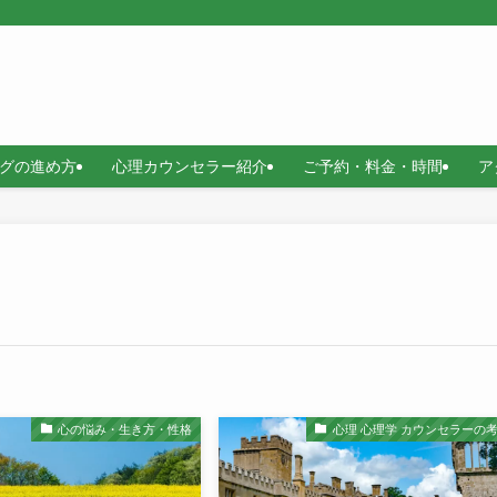
グの進め方
心理カウンセラー紹介
ご予約・料金・時間
ア
心の悩み・生き方・性格
心理 心理学 カウンセラーの