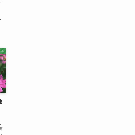
い
、
..
性格
難
い
実
ょ