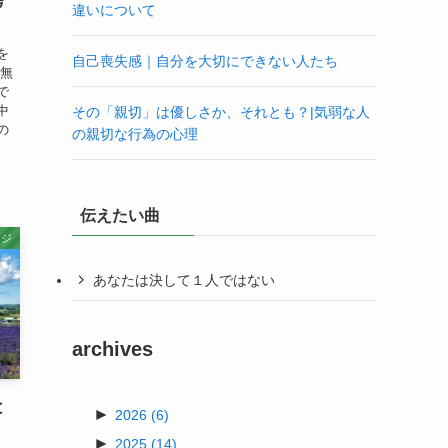
考
違いについて
を
自己喪失感｜自分を大切にできない人たち
々無
で
中
その「親切」は優しさか、それとも？|気弱な人
の
の親切な行為の心理
伝えたい曲
ージ
あなたは決して１人ではない
archives
と
►
2026
(6)
►
2025
(14)