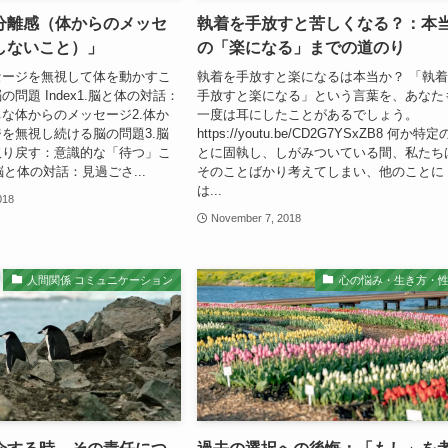
分離感（体からのメッセ
執着を手放すと苦しくなる？：本
しないこと）」
の「楽になる」までの道のり
セージを無視して体を動かすこ
執着を手放すと楽になるは本当か？ 「執
問題 Index1.脳と体の対話：
手放すと楽になる」という言葉を、あなた
な体からのメッセージ2.体か
一度は耳にしたことがあるでしょう。
を無視し続ける脳の問題3.脳
https://youtu.be/CD2G7YSxZB8 何か特
取り戻す：意識的な「待つ」こ
とに固執し、しがみついている間、私たち
脳と体の対話：見過ごさ...
そのことばかり考えてしまい、他のことに
は...
018
November 7, 2018
人間関係 コミュニケーション
心の悩み・生き方・