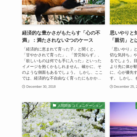
経済的な豊かさがもたらす「心の不
思いやりと
満」：満たされない2つのケース
「親切」と
「経済的に恵まれて育った子」と聞くと、
「思いやり」
「甘やかされて育った」、「苦労知らず」、
切な気持ち」
「欲しいものは何でも手に入った」といった
るでしょう。
イメージを抱くかもしれません。確かに、そ
より先に体が
のような側面もあるでしょう。 しかし、ここ
に、心が優先
では、経済的な不自由なく育ったにもかか...
す。 しかし、
December 30, 2018
December 25, 
人間関係 コミュニケーション