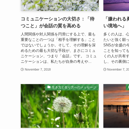
コミュニケーションの大切さ：「待
「嫌われる
つこと」が会話の質を高める
い境地へ」
人間関係や対人関係を円滑にする上で、最も
多くの人は、
重要なことの一つは「相手を理解する」こと
たいと強く願
ではないでしょうか。そして、その理解を深
SNSが全盛の
めるための最も大切な手段が、まさにコミュ
ことを知って
ニケーション、つまり「会話」です。 コミュ
くの人が共有す
ニケーションは、私たちが自身の考えや...
し、その裏側に
November 7, 2018
November 7, 2
生き方と在り方へのメッセージ