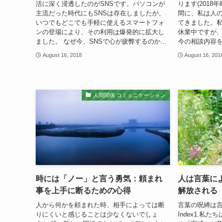
活に深く浸透したのがSNSです。パソコンが
ります(201
主流だった時代にもSNSは存在しましたが、
間に、私は人
いつでもどこでも手軽に使えるスマートフォ
てきました。
ンの登場により、その利用は爆発的に拡大し
休業中ですが、ふ
ました。 なぜ今、SNSで心が疲弊するのか...
今の相談内容を
August 16, 2018
August 16, 201
人間関係 コミュニケーション
時には「ノー」と言う勇気：頼まれ
人は言葉に
事を上手に断るための心得
解放される
人から何かを頼まれた時、相手によっては断
言葉の呪縛は
りにくいと感じることは少なくないでしょ
Index1.私