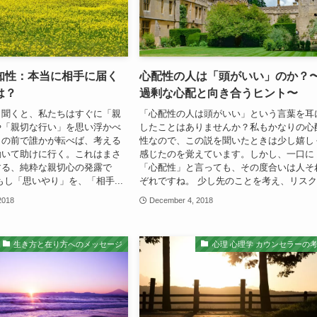
知性：本当に相手に届く
心配性の人は「頭がいい」のか？
は？
過剰な心配と向き合うヒント〜
と聞くと、私たちはすぐに「親
「心配性の人は頭がいい」という言葉を耳
や「親切な行い」を思い浮かべ
したことはありませんか？私もかなりの心
目の前で誰かが転べば、考える
性なので、この説を聞いたときは少し嬉し
動いて助けに行く。これはまさ
感じたのを覚えています。しかし、一口に
する、純粋な親切心の発露で
「心配性」と言っても、その度合いは人そ
もし「思いやり」を、「相手...
ぞれですね。 少し先のことを考え、リスク.
2018
December 4, 2018
生き方と在り方へのメッセージ
心理 心理学 カウンセラーの