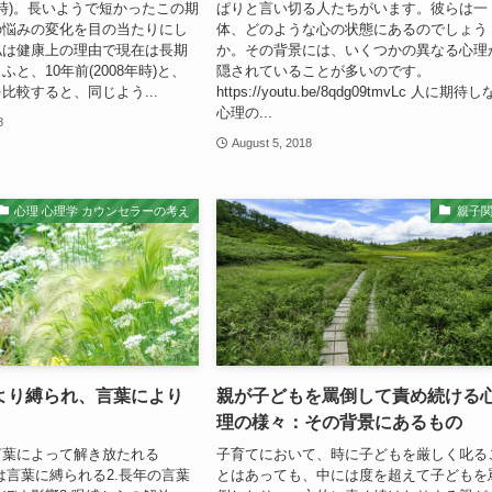
8年時)。長いようで短かったこの期
ぱりと言い切る人たちがいます。彼らは一
の悩みの変化を目の当たりにし
体、どのような心の状態にあるのでしょう
私は健康上の理由で現在は長期
か。その背景には、いくつかの異なる心理
と、10年前(2008年時)と、
隠されていることが多いのです。
比較すると、同じよう...
https://youtu.be/8qdg09tmvLc 人に期待
心理の...
8
August 5, 2018
心理 心理学 カウンセラーの考え
親子
より縛られ、言葉により
親が子どもを罵倒して責め続ける
理の様々：その背景にあるもの
言葉によって解き放たれる
子育てにおいて、時に子どもを厳しく叱る
たちは言葉に縛られる2.長年の言葉
とはあっても、中には度を超えて子どもを