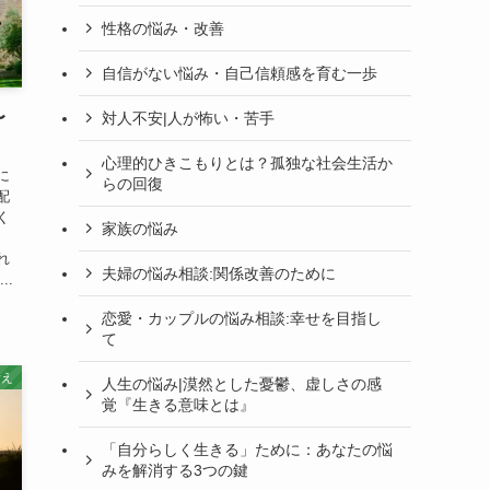
性格の悩み・改善
自信がない悩み・自己信頼感を育む一歩
〜
対人不安|人が怖い・苦手
心理的ひきこもりとは？孤独な社会生活か
に
らの回復
配
く
家族の悩み
れ
夫婦の悩み相談:関係改善のために
..
恋愛・カップルの悩み相談:幸せを目指し
て
考え
人生の悩み|漠然とした憂鬱、虚しさの感
覚『生きる意味とは』
「自分らしく生きる」ために：あなたの悩
みを解消する3つの鍵