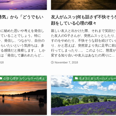
勇気」から「どうでもい
友人がムスッ|何も話さず不快そう
顔をしている心理の様々
心に秘めた思いや考えを発信し
親しい友人と出かけた際、それまで笑顔だ
っていることでしょう。特に
た友人のG子さんが、突然ムスッとしたり
今、発信し、つながり、自分の
すのをやめたり、不快そうな顔を続けてい
もらいたいという気持ちは、多
り、かと思えば、突然皆より先に足早に前
る感情だと推察します。 しか
行ってしまったり…。 このように、態度
は「発信して嫌われたらど...
変する知り合いや友人はあなたの周りに...
018
November 7, 2018
心理 心理学 カウンセラーの考え
生き方と在り方へのメッセ