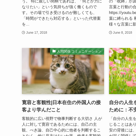
う。 特に親しい間柄であれば、「何とか力に
の「呪縛」が及
なりたい」という気持ちが強く働くもので
言葉と行動の
す。その場で引き受けるのが難しくても、
https://yout
「時間ができたら対応する」といった代替案
葉に縛られる 
を...
様々な言葉に影響
June 17, 2018
June 8, 2018
人間関係 コミュニケーション
寛容と客観性|日本在住の外国人の接
自分の人生
客より学んだこと
ために：不
客観的に広い視野で物事判断する大切さ 人が
「自分の人生
人に対して寛容であるためには、自己の主
じることはあ
観、べき論、自己中心的に他者を判断するこ
安の背後には
となく、他に見方はないか等、他者を客観的
が深く関係し