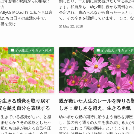
ぼす影響3.呪縛からの解放：
倒したり、一方的に責め続けたりする親が
合力
ます。私自身も、幼少期に親から罵倒され
u.be/dfyOnMCGcHY 1.私たちは言
否定され、責められながら育った一人とし
私たちは日々の生活の中で、
て、その辛さを理解しています。 では、な.
を受け...
May 22, 2018
心の悩み・生き方・性格
心の悩み・生き方・
を生きる感覚を取り戻す
親が敷いた人生のレールを降りる
安を越え自分を表現する
しさ：虚しさを超え、生きる勇気
を生きている感覚がない」と感
幼い頃から親の期待に沿うよう自己を抑圧
りませんか？その漠然とした不
し、親の言う通りの人生を歩み続ける人が
、私たち自身が抱える自己抑圧
ます。これは「親の期待」というよりも、
ているかもしれません。今回
質的には親からの「強制」と呼ぶべきでし