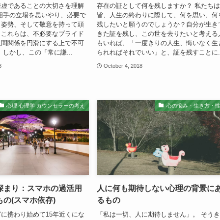
謙虚であることの大切さを理解
存在の証として何を残しますか？ 私たち
相手の立場を思いやり、必要で
皆、人生の終わりに際して、何を思い、何
く姿勢、そして敬意を持って頭
残したいと願うのでしょうか？自分が生き
。これらは、不必要なプライド
きた証を残し、この世を去りたいと考える
人間関係を円滑にする上で不可
もいれば、「一度きりの人生、悔いなく生
 しかし、この「常に謙...
られればそれでいい」と、証を残すことに..
8
October 4, 2018
心理 心理学 カウンセラーの考え
心の悩み・生き方・
深まり：スマホの過活用
人に何も期待しない心理の背景に
の(スマホ依存)
るもの
に携わり始めて15年近くにな
「私は一切、人に期待しません」。 そう