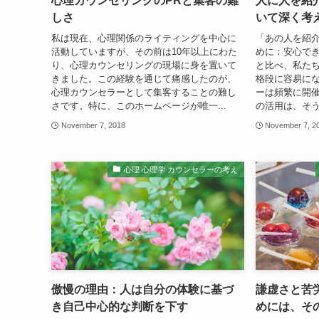
心理カウンセリングのPRと集客の難
人に人を紹
しさ
いて深く考
私は現在、心理関係のライティングを中心に
「あの人を紹
活動していますが、その前は10年以上にわた
めに：安心でき
り、心理カウンセリングの現場に身を置いて
と比べ、私た
きました。この経験を通じて痛感したのが、
格段に容易に
心理カウンセラーとして集客することの難し
ーは頻繁に開催
さです。特に、このホームページが唯一...
の活用は、そう
November 7, 2018
November 7, 2
心理 心理学 カウンセラーの考え
傲慢の理由：人は自分の体験に基づ
謙虚さと苦
き自己中心的な判断を下す
めには、そ