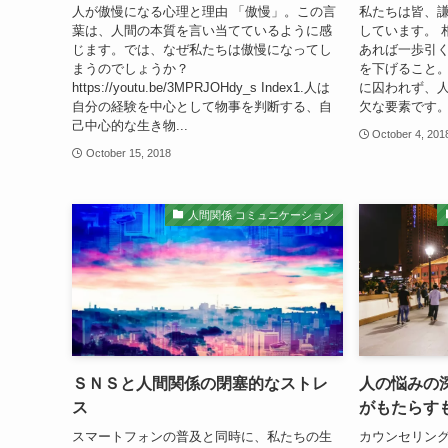
人が傲慢になる心理と理由 「傲慢」。この言
私たちは皆、
葉は、人間の本質を言い当てているように感
しています。 
じます。では、なぜ私たちは傲慢になってし
あれば一歩引
まうのでしょうか？
を下げること
https://youtu.be/3MPRJOHdy_s Index1.人は
に囚われず、
自分の経験を中心として物事を判断する、自
欠な要素です。
己中心的な生き物...
October 4, 201
October 15, 2018
人間関係 コミュニケーション
ＳＮＳと人間関係の閉塞的なストレ
人の悩みの
ス
がもたらすも
スマートフォンの普及と同時に、私たちの生
カウンセリング