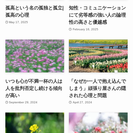
孤高という名の孤独と孤立|
知性・コミュニケーション
孤高の心理
にて劣等感の強い人の論理
性の高さと優越感
May 17, 2025
February 16, 2025
いつも心が不満一杯の人は
「なぜか一人で抱え込んで
人を批判否定し続ける傾向
しまう」頑張り屋さんの隠
が高い
された心理と問題
September 29, 2024
April 27, 2024