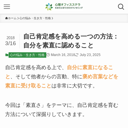
ホーム
心の悩み・生き方・性格
自己肯定感を高める一つの方法：
2018
3/16
自分を素直に認めること
March 16, 2018
July 23, 2025
心の悩み・生き方・性格
自己肯定感を高める上で、
自分に素直になるこ
と
、そして他者からの言動、特に
褒め言葉などを
素直に受け取ること
は非常に大切です。
今回は「素直さ」をテーマに、自己肯定感を育む
方法について深掘りしていきます。