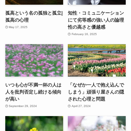
孤高という名の孤独と孤立|
知性・コミュニケーション
孤高の心理
にて劣等感の強い人の論理
性の高さと優越感
May 17, 2025
February 16, 2025
いつも心が不満一杯の人は
「なぜか一人で抱え込んで
人を批判否定し続ける傾向
しまう」頑張り屋さんの隠
が高い
された心理と問題
September 29, 2024
April 27, 2024