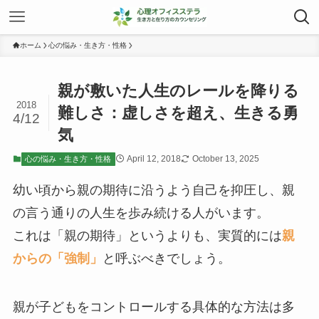
ホーム
心の悩み・生き方・性格
親が敷いた人生のレールを降りる
2018
難しさ：虚しさを超え、生きる勇
4/12
気
April 12, 2018
October 13, 2025
心の悩み・生き方・性格
幼い頃から親の期待に沿うよう自己を抑圧し、親
の言う通りの人生を歩み続ける人がいます。
これは「親の期待」というよりも、実質的には
親
からの「強制」
と呼ぶべきでしょう。
親が子どもをコントロールする具体的な方法は多