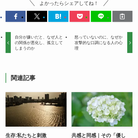
よかったらシェアしてね！
自分が嫌いだと、なぜ人と
怒っていないのに、なぜか
の関係が悪化し、孤立して
攻撃的な口調になる人の心
しまうのか
理
関連記事
生存:私たちと刺激
共感と同感｜その「優し