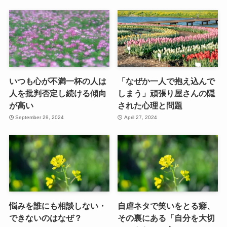
いつも心が不満一杯の人は
「なぜか一人で抱え込んで
人を批判否定し続ける傾向
しまう」頑張り屋さんの隠
が高い
された心理と問題
September 29, 2024
April 27, 2024
悩みを誰にも相談しない・
自虐ネタで笑いをとる癖、
できないのはなぜ？
その裏にある「自分を大切