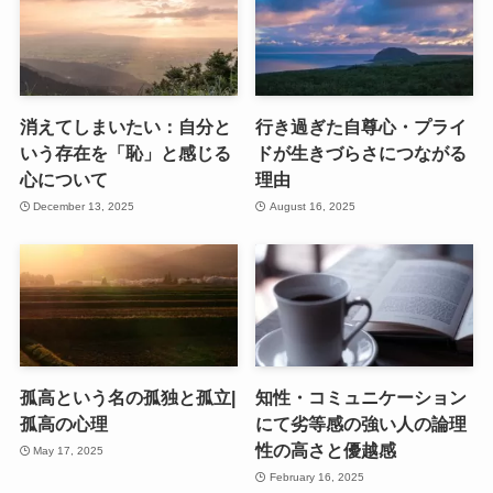
消えてしまいたい：自分と
行き過ぎた自尊心・プライ
いう存在を「恥」と感じる
ドが生きづらさにつながる
心について
理由
December 13, 2025
August 16, 2025
孤高という名の孤独と孤立|
知性・コミュニケーション
孤高の心理
にて劣等感の強い人の論理
性の高さと優越感
May 17, 2025
February 16, 2025