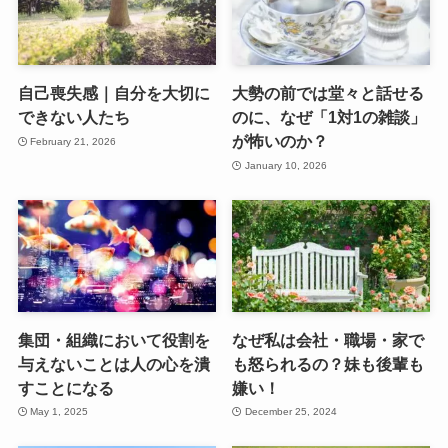
自己喪失感｜自分を大切に
大勢の前では堂々と話せる
できない人たち
のに、なぜ「1対1の雑談」
が怖いのか？
February 21, 2026
January 10, 2026
集団・組織において役割を
なぜ私は会社・職場・家で
与えないことは人の心を潰
も怒られるの？妹も後輩も
すことになる
嫌い！
May 1, 2025
December 25, 2024