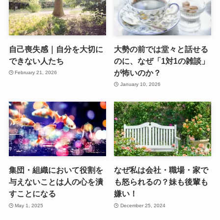
自己喪失感｜自分を大切に
大勢の前では堂々と話せる
できない人たち
のに、なぜ「1対1の雑談」
が怖いのか？
February 21, 2026
January 10, 2026
集団・組織において役割を
なぜ私は会社・職場・家で
与えないことは人の心を潰
も怒られるの？妹も後輩も
すことになる
嫌い！
May 1, 2025
December 25, 2024