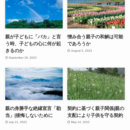
親が子どもに「バカ」と言
憎み合う親子の和解は可能
う時、子どもの心に何が起
であろうか
きるのか
August 5, 2023
September 16, 2023
親の身勝手な絶縁宣言「勘
契約に基づく親子関係|親の
当」|後悔しないために
支配により子供を守る契約
July 21, 2022
May 14, 2022