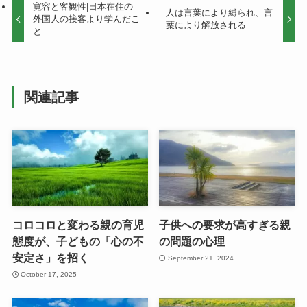
寛容と客観性|日本在住の
人は言葉により縛られ、言
外国人の接客より学んだこ
葉により解放される
と
関連記事
コロコロと変わる親の育児
子供への要求が高すぎる親
態度が、子どもの「心の不
の問題の心理
安定さ」を招く
September 21, 2024
October 17, 2025