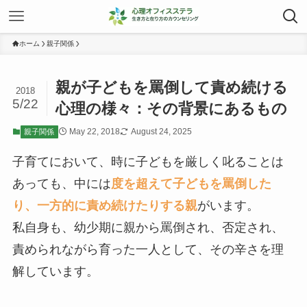
ホーム
親子関係
親が子どもを罵倒して責め続ける
2018
5/22
心理の様々：その背景にあるもの
May 22, 2018
August 24, 2025
親子関係
子育てにおいて、時に子どもを厳しく叱ることは
あっても、中には
度を超えて子どもを罵倒した
り、一方的に責め続けたりする親
がいます。
私自身も、幼少期に親から罵倒され、否定され、
責められながら育った一人として、その辛さを理
解しています。