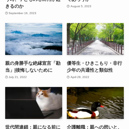
きるのか
August 5, 2023
September 16, 2023
親の身勝手な絶縁宣言「勘
優等生・ひきこもり・非行
当」|後悔しないために
少年の共通性と類似性
July 21, 2022
April 28, 2022
世代間連鎖：親になる前に
介護離職：親への想いと、