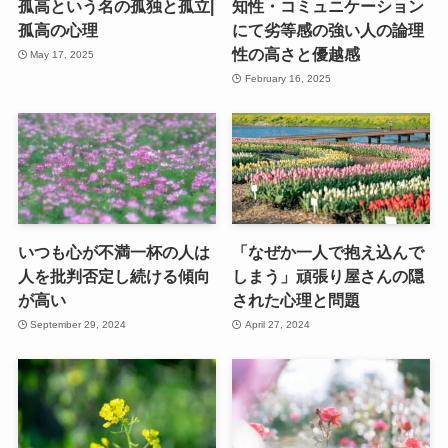
孤高という名の孤独と孤立|
知性・コミュニケーション
孤高の心理
にて劣等感の強い人の論理
性の高さと優越感
May 17, 2025
February 16, 2025
いつも心が不満一杯の人は
「なぜか一人で抱え込んで
人を批判否定し続ける傾向
しまう」頑張り屋さんの隠
が高い
された心理と問題
September 29, 2024
April 27, 2024