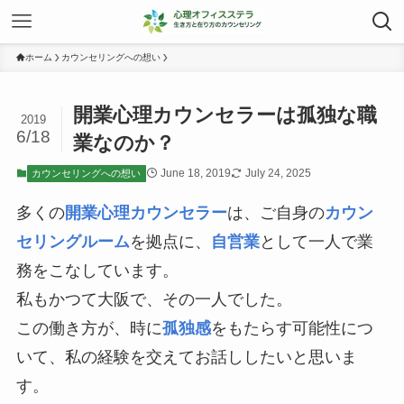
ホーム
カウンセリングへの想い
開業心理カウンセラーは孤独な職
2019
6/18
業なのか？
June 18, 2019
July 24, 2025
カウンセリングへの想い
多くの
開業心理カウンセラー
は、ご自身の
カウン
セリングルーム
を拠点に、
自営業
として一人で業
務をこなしています。
私もかつて大阪で、その一人でした。
この働き方が、時に
孤独感
をもたらす可能性につ
いて、私の経験を交えてお話ししたいと思いま
す。