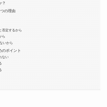
か？
5つの理由
と否定するから
から
しないから
めのポイント
れない
る
る