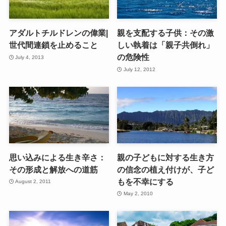
アダルトチルドレンの偉業|
親を支配する子供：その激
世代間連鎖を止めること
しい執着は「親子共倒れ」
の危険性
July 4, 2013
July 12, 2012
思い込みによる生き辛さ：
親の子どもに対する生き方
その形成と解放への道筋
の信念の植え付けが、子ど
もを不幸にする
August 2, 2011
May 2, 2010