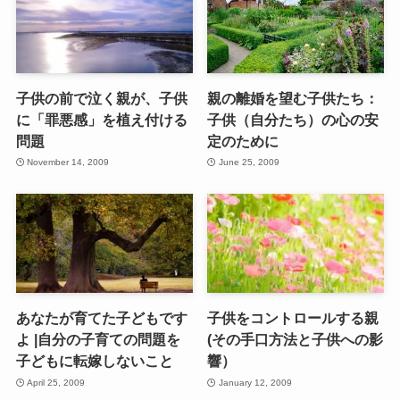
子供の前で泣く親が、子供
親の離婚を望む子供たち：
に「罪悪感」を植え付ける
子供（自分たち）の心の安
問題
定のために
November 14, 2009
June 25, 2009
あなたが育てた子どもです
子供をコントロールする親
よ |自分の子育ての問題を
(その手口方法と子供への影
子どもに転嫁しないこと
響）
April 25, 2009
January 12, 2009