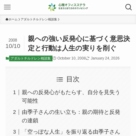
ホーム
アダルトチルドレン相談集
親への強い反発心に基づく意思決
2008
10/10
定と行動は人生の実りを削ぐ
October 10, 2008
January 24, 2026
アダルトチルドレン相談集
目次
親への反発心がもたらす、自分を見失う
可能性
由季子さんの生い立ち：親の期待と反発
の連鎖
「空っぽな人生」を振り返る由季子さん