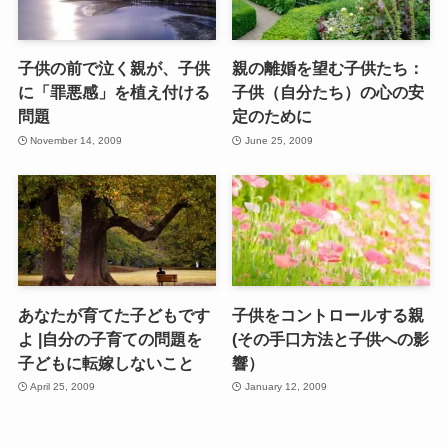
子供の前で泣く親が、子供
親の離婚を望む子供たち：
に「罪悪感」を植え付ける
子供（自分たち）の心の安
問題
定のために
November 14, 2009
June 25, 2009
あなたが育てた子どもです
子供をコントロールする親
よ |自分の子育ての問題を
(その手口方法と子供への影
子どもに転嫁しないこと
響）
April 25, 2009
January 12, 2009