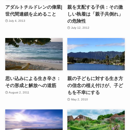
アダルトチルドレンの偉業|
親を支配する子供：その激
世代間連鎖を止めること
しい執着は「親子共倒れ」
の危険性
July 4, 2013
July 12, 2012
思い込みによる生き辛さ：
親の子どもに対する生き方
その形成と解放への道筋
の信念の植え付けが、子ど
もを不幸にする
August 2, 2011
May 2, 2010