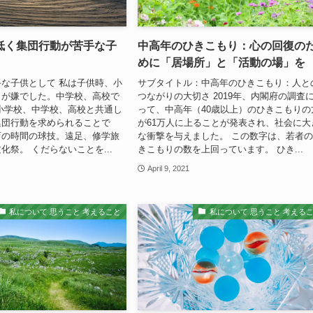
低く集団行動が苦手な子
中高年のひきこもり：心の回復の
めに「居場所」と「活動の場」を
な子供として 私は子供時、小
サブタイトル：中高年のひきこもり：人と
とが嫌でした。中学校、高校で
つながりの大切さ 2019年、内閣府の調査
小学校、中学校、高校と共通し
って、中高年（40歳以上）のひきこもりの
集団行動を求められることで
が61万人に上ることが発表され、社会に大
育の時間の球技。遠足、修学旅
な衝撃を与えました。 この数字は、若者
化祭。 くだらないことを...
きこもりの数を上回っています。 ひき...
2
April 9, 2021
私について 思うこと 考えること
私について 思うこと 考える