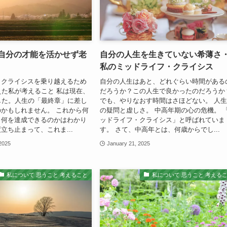
|自分の才能を活かせず老
自分の人生を生きていない希薄さ
私のミッドライフ・クライシス
・クライシスを乗り越えるため
自分の人生はあと、どれぐらい時間がある
えた私が考えること 私は現在、
だろうか？この人生で良かったのだろうか
した。人生の「最終章」に差し
でも、やりなおす時間はさほどない。 人
かもしれません。 これから何
の疑問と虚しさ。 中高年期の心の危機。 
、何を達成できるのかはわかり
ッドライフ・クライシス」と呼ばれていま
立ち止まって、これま...
す。 さて、中高年とは、何歳からでし...
2025
January 21, 2025
私について 思うこと 考えること
私について 思うこと 考える