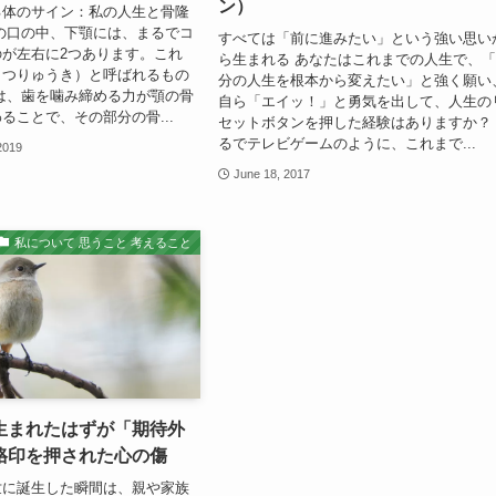
ン）
る体のサイン：私の人生と骨隆
の口の中、下顎には、まるでコ
すべては「前に進みたい」という強い思い
が左右に2つあります。これ
ら生まれる あなたはこれまでの人生で、
こつりゅうき）と呼ばれるもの
分の人生を根本から変えたい」と強く願い
は、歯を噛み締める力が顎の骨
自ら「エイッ！」と勇気を出して、人生の
ることで、その部分の骨...
セットボタンを押した経験はありますか？
るでテレビゲームのように、これまで...
2019
June 18, 2017
私について 思うこと 考えること
生まれたはずが「期待外
烙印を押された心の傷
世に誕生した瞬間は、親や家族