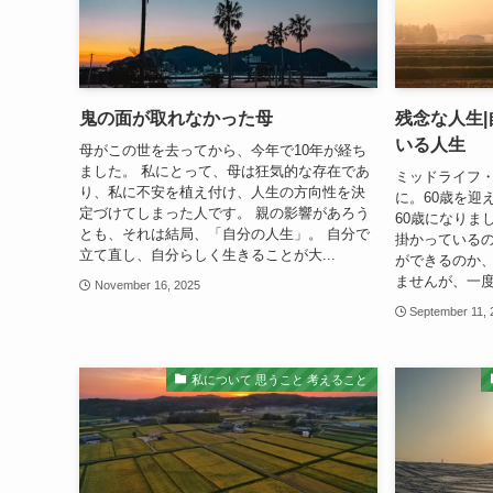
鬼の面が取れなかった母
残念な人生
いる人生
母がこの世を去ってから、今年で10年が経ち
ました。 私にとって、母は狂気的な存在であ
ミッドライフ
り、私に不安を植え付け、人生の方向性を決
に。60歳を迎
定づけてしまった人です。 親の影響があろう
60歳になりま
とも、それは結局、「自分の人生」。 自分で
掛かっているの
立て直し、自分らしく生きることが大...
ができるのか
ませんが、一度
November 16, 2025
September 11, 
私について 思うこと 考えること