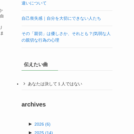
違いについて
か
「自
自己喪失感｜自分を大切にできない人たち
、
リ
 ま
その「親切」は優しさか、それとも？|気弱な人
の親切な行為の心理
伝えたい曲
あなたは決して１人ではない
archives
►
2026
(6)
►
2025
(14)