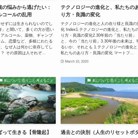
観の悩みから逃げたい：
テクノロジーの進化と、私たちの
ルコールの乱用
り方・良識の変化
存せずには生きられないのでし
テクノロジーの進化と人の在り様と良識の
存」と聞いて、多くの方が思い
化 Index1.テクノロジーの進化と、私たち
、アルコール、薬物、ギャンブ
り方・良識の変化2.30年前の「当たり前」
ーム、恋愛など、多岐にわたる
と、今の「当たり前」3.30年後の未来は、
は、なぜ人は何かに依存してし
るいか、それとも 1.テクノロジーの進化と
？ その原因は人それぞ...
私たちのあり方・良識の変化 マートフ...
March 10, 2020
私について 思うこと 考えること
私について 思うこと 考える
ばって生きる【骨隆起】
過去との決別（人生のリセットボ