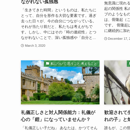
ながれない孤独感
無意識に現れ
起の関係性 私
「生きてきた時間」というものは、私たちに
ブのようなもの
とって、自分を形作る大切な要素です。過ぎ
は、骨隆起（
去った日々が、今の自分につながっている。
です。 骨隆起
それが当たり前だと、私たちは考えがちで
に継続的に加わ
す。しかし、中にはその「時の連続性」とつ
ながれないことで、深い孤独感や「自分と...
December 17, 
March 3, 2020
私について 思うこと 考えること
礼儀正しさと対人関係能力：礼儀が
歓迎されて
心の「鎧」になっていませんか？
れの子」と
「礼儀正しい子だね」 あなたは、かつてそん
誰もが、この