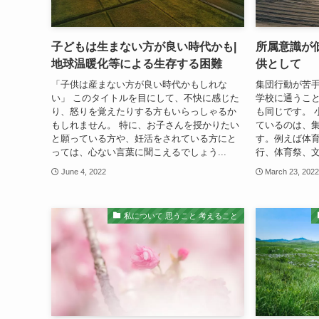
子どもは生まない方が良い時代かも|
所属意識が
地球温暖化等による生存する困難
供として
「子供は産まない方が良い時代かもしれな
集団行動が苦手
い」 このタイトルを目にして、不快に感じた
学校に通うこ
り、怒りを覚えたりする方もいらっしゃるか
も同じです。 
もしれません。 特に、お子さんを授かりたい
ているのは、
と願っている方や、妊活をされている方にと
す。例えば体
っては、心ない言葉に聞こえるでしょう...
行、体育祭、文
June 4, 2022
March 23, 202
私について 思うこと 考えること