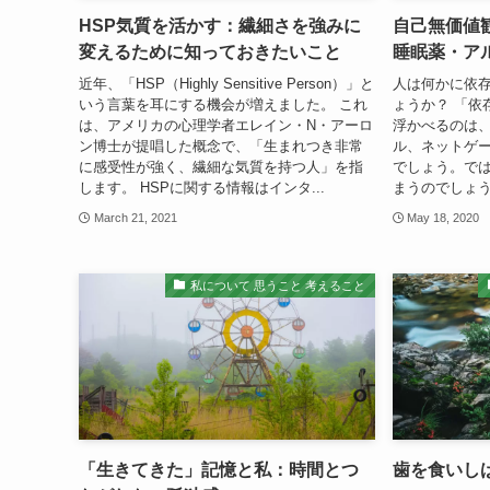
HSP気質を活かす：繊細さを強みに
自己無価値
変えるために知っておきたいこと
睡眠薬・ア
近年、「HSP（Highly Sensitive Person）」と
人は何かに依
いう言葉を耳にする機会が増えました。 これ
ょうか？ 「依
は、アメリカの心理学者エレイン・N・アーロ
浮かべるのは
ン博士が提唱した概念で、「生まれつき非常
ル、ネットゲ
に感受性が強く、繊細な気質を持つ人」を指
でしょう。で
します。 HSPに関する情報はインタ...
まうのでしょう
March 21, 2021
May 18, 2020
私について 思うこと 考えること
「生きてきた」記憶と私：時間とつ
歯を食いし