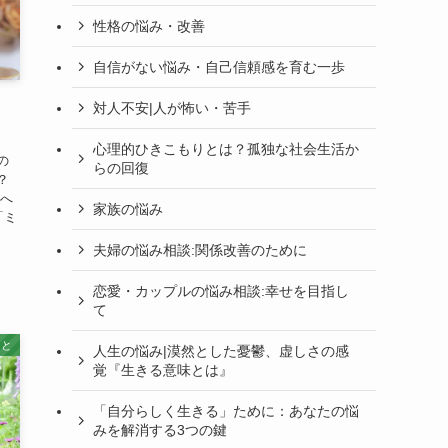
性格の悩み・改善
自信がない悩み・自己信頼感を育む一歩
・
対人不安|人が怖い・苦手
心理的ひきこもりとは？孤独な社会生活か
の
らの回復
？
生へ
家族の悩み
「ミ
夫婦の悩み相談:関係改善のために
恋愛・カップルの悩み相談:幸せを目指し
て
こと
人生の悩み|漠然とした憂鬱、虚しさの感
覚『生きる意味とは』
「自分らしく生きる」ために：あなたの悩
みを解消する3つの鍵