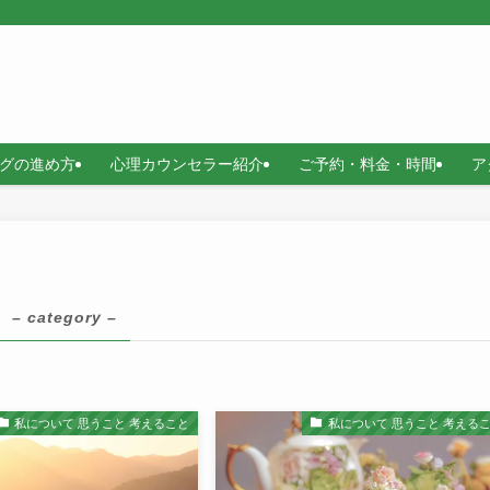
グの進め方
心理カウンセラー紹介
ご予約・料金・時間
ア
– category –
私について 思うこと 考えること
私について 思うこと 考える