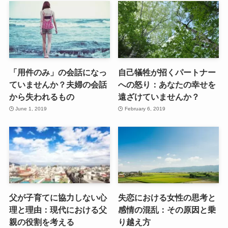
「用件のみ」の会話になっ
自己犠牲が招くパートナー
ていませんか？夫婦の会話
への怒り：あなたの幸せを
から失われるもの
遠ざけていませんか？
June 1, 2019
February 6, 2019
父が子育てに協力しない心
失恋における女性の思考と
理と理由：現代における父
感情の混乱：その原因と乗
親の役割を考える
り越え方