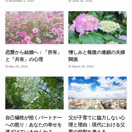
November 2, 2025
June 28, 2024
恋愛から結婚へ：「所有」
憎しみと報復の連鎖の夫婦
と「共有」の心理
関係
May 26, 2024
March 26, 2020
自己犠牲が招くパートナー
父が子育てに協力しない心
への怒り：あなたの幸せを
理と理由：現代における父
遠ざけていませんか？
親の役割を考える