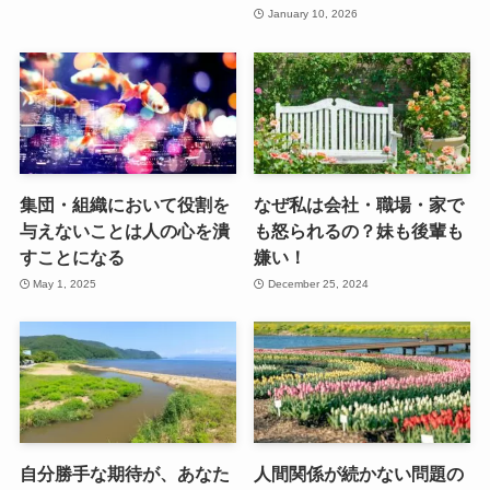
January 10, 2026
集団・組織において役割を
なぜ私は会社・職場・家で
与えないことは人の心を潰
も怒られるの？妹も後輩も
すことになる
嫌い！
May 1, 2025
December 25, 2024
自分勝手な期待が、あなた
人間関係が続かない問題の