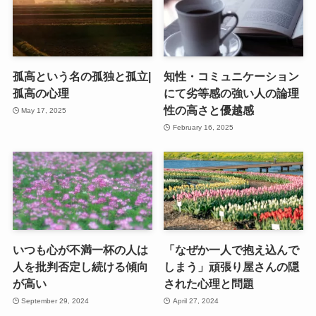
孤高という名の孤独と孤立|
知性・コミュニケーション
孤高の心理
にて劣等感の強い人の論理
性の高さと優越感
May 17, 2025
February 16, 2025
いつも心が不満一杯の人は
「なぜか一人で抱え込んで
人を批判否定し続ける傾向
しまう」頑張り屋さんの隠
が高い
された心理と問題
September 29, 2024
April 27, 2024