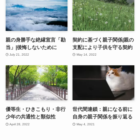
親の身勝手な絶縁宣言「勘
契約に基づく親子関係|親の
当」|後悔しないために
支配により子供を守る契約
July 21, 2022
May 14, 2022
優等生・ひきこもり・非行
世代間連鎖：親になる前に
少年の共通性と類似性
自身の親子関係を振り返る
April 28, 2022
May 4, 2021