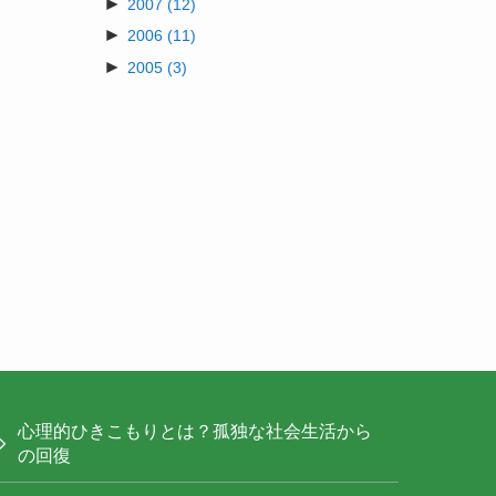
►
2007
(12)
►
2006
(11)
►
2005
(3)
心理的ひきこもりとは？孤独な社会生活から
の回復