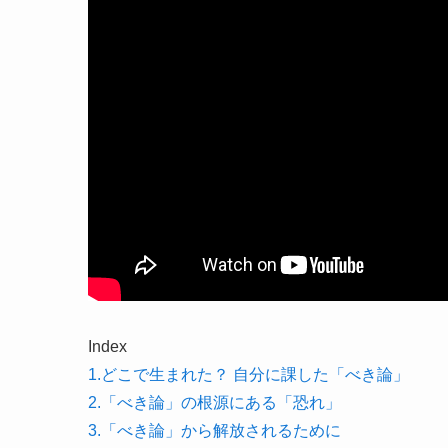
Index
1.どこで生まれた？ 自分に課した「べき論」
2.「べき論」の根源にある「恐れ」
3.「べき論」から解放されるために