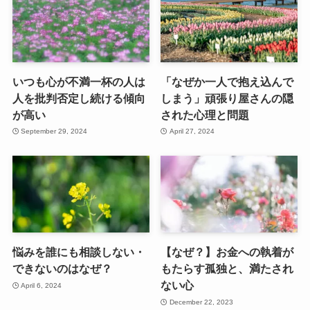
いつも心が不満一杯の人は
「なぜか一人で抱え込んで
人を批判否定し続ける傾向
しまう」頑張り屋さんの隠
が高い
された心理と問題
September 29, 2024
April 27, 2024
悩みを誰にも相談しない・
【なぜ？】お金への執着が
できないのはなぜ？
もたらす孤独と、満たされ
ない心
April 6, 2024
December 22, 2023