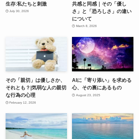
生存:私たちと刺激
共感と同感｜その「優し
さ」と「恐ろしさ」の違い
July 30, 2026
について
March 8, 2026
その「親切」は優しさか、
AIに「寄り添い」を求める
それとも？|気弱な人の親切
心、その裏にあるもの
な行為の心理
August 23, 2025
February 12, 2026