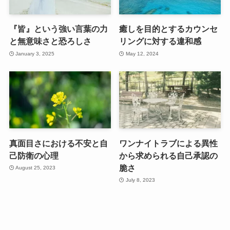
『皆』という強い言葉の力
癒しを目的とするカウンセ
と無意味さと恐ろしさ
リングに対する違和感
January 3, 2025
May 12, 2024
真面目さにおける不安と自
ワンナイトラブによる異性
己防衛の心理
から求められる自己承認の
脆さ
August 25, 2023
July 8, 2023