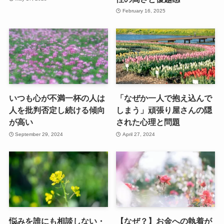
February 16, 2025
いつも心が不満一杯の人は
「なぜか一人で抱え込んで
人を批判否定し続ける傾向
しまう」頑張り屋さんの隠
が高い
された心理と問題
September 29, 2024
April 27, 2024
悩みを誰にも相談しない・
【なぜ？】お金への執着が