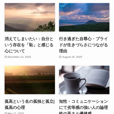
消えてしまいたい：自分と
行き過ぎた自尊心・プライ
いう存在を「恥」と感じる
ドが生きづらさにつながる
心について
理由
December 13, 2025
August 16, 2025
孤高という名の孤独と孤立|
知性・コミュニケーション
孤高の心理
にて劣等感の強い人の論理
性の高さと優越感
May 17, 2025