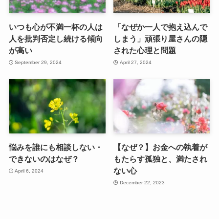
いつも心が不満一杯の人は
「なぜか一人で抱え込んで
人を批判否定し続ける傾向
しまう」頑張り屋さんの隠
が高い
された心理と問題
September 29, 2024
April 27, 2024
悩みを誰にも相談しない・
【なぜ？】お金への執着が
できないのはなぜ？
もたらす孤独と、満たされ
ない心
April 6, 2024
December 22, 2023