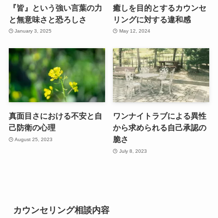
『皆』という強い言葉の力
癒しを目的とするカウンセ
と無意味さと恐ろしさ
リングに対する違和感
January 3, 2025
May 12, 2024
真面目さにおける不安と自
ワンナイトラブによる異性
己防衛の心理
から求められる自己承認の
脆さ
August 25, 2023
July 8, 2023
カウンセリング相談内容