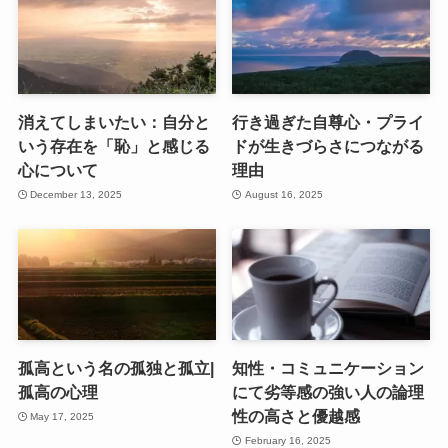
消えてしまいたい：自分と
行き過ぎた自尊心・プライ
いう存在を「恥」と感じる
ドが生きづらさにつながる
心について
理由
December 13, 2025
August 16, 2025
孤高という名の孤独と孤立|
知性・コミュニケーション
孤高の心理
にて劣等感の強い人の論理
性の高さと優越感
May 17, 2025
February 16, 2025