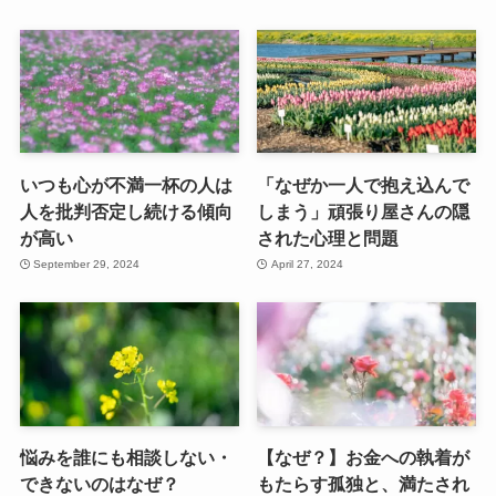
いつも心が不満一杯の人は
「なぜか一人で抱え込んで
人を批判否定し続ける傾向
しまう」頑張り屋さんの隠
が高い
された心理と問題
September 29, 2024
April 27, 2024
悩みを誰にも相談しない・
【なぜ？】お金への執着が
できないのはなぜ？
もたらす孤独と、満たされ