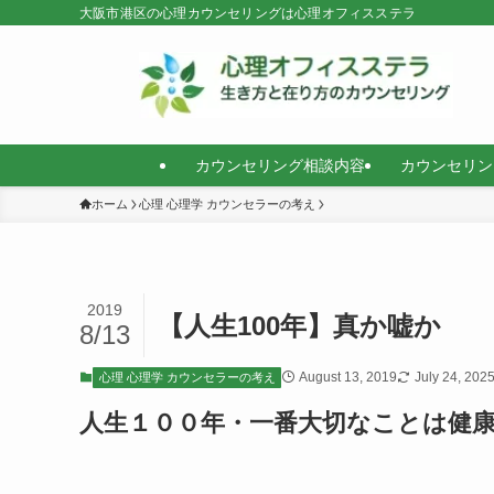
大阪市港区の心理カウンセリングは心理オフィスステラ
カウンセリング相談内容
カウンセリン
ホーム
心理 心理学 カウンセラーの考え
2019
【人生100年】真か嘘か
8/13
August 13, 2019
July 24, 202
心理 心理学 カウンセラーの考え
人生１００年・一番大切なことは健