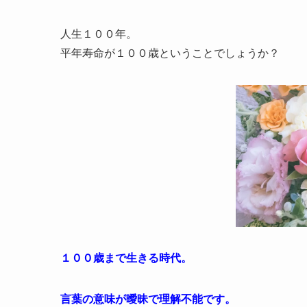
人生１００年。
平年寿命が１００歳ということでしょうか？
１００歳まで生きる時代。
言葉の意味が曖昧で理解不能です。