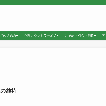
グの進め方
心理カウンセラー紹介
ご予約・料金・時間
ア
5
康の維持