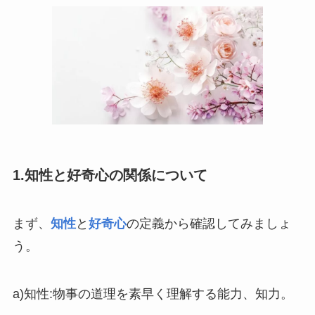
1.知性と好奇心の関係について
まず、
知性
と
好奇心
の定義から確認してみましょ
う。
a)知性:物事の道理を素早く理解する能力、知力。