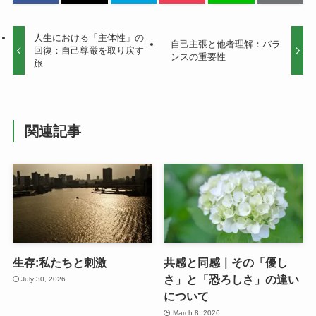
人生における「主体性」の
自己主張と他者理解：バラ
回復：自己尊厳を取り戻す
ンスの重要性
旅
関連記事
生存:私たちと刺激
共感と同感｜その「優し
さ」と「恐ろしさ」の違い
July 30, 2026
について
March 8, 2026