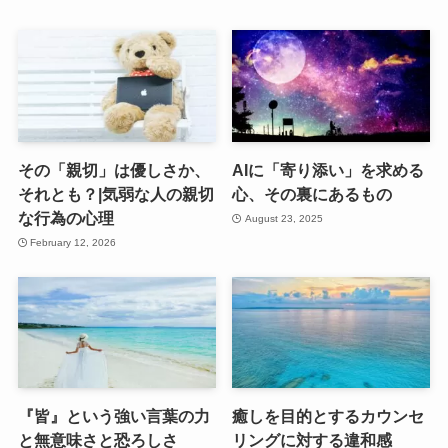
その「親切」は優しさか、
AIに「寄り添い」を求める
それとも？|気弱な人の親切
心、その裏にあるもの
な行為の心理
August 23, 2025
February 12, 2026
『皆』という強い言葉の力
癒しを目的とするカウンセ
と無意味さと恐ろしさ
リングに対する違和感