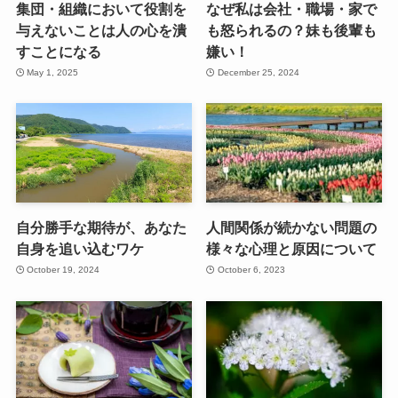
集団・組織において役割を
なぜ私は会社・職場・家で
与えないことは人の心を潰
も怒られるの？妹も後輩も
すことになる
嫌い！
May 1, 2025
December 25, 2024
自分勝手な期待が、あなた
人間関係が続かない問題の
自身を追い込むワケ
様々な心理と原因について
October 19, 2024
October 6, 2023