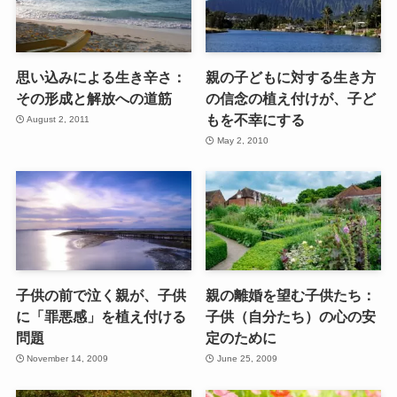
思い込みによる生き辛さ：
親の子どもに対する生き方
その形成と解放への道筋
の信念の植え付けが、子ど
もを不幸にする
August 2, 2011
May 2, 2010
子供の前で泣く親が、子供
親の離婚を望む子供たち：
に「罪悪感」を植え付ける
子供（自分たち）の心の安
問題
定のために
November 14, 2009
June 25, 2009