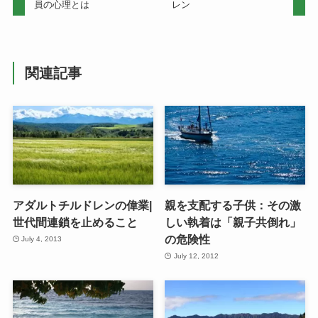
員の心理とは
レン
関連記事
アダルトチルドレンの偉業|
親を支配する子供：その激
世代間連鎖を止めること
しい執着は「親子共倒れ」
の危険性
July 4, 2013
July 12, 2012