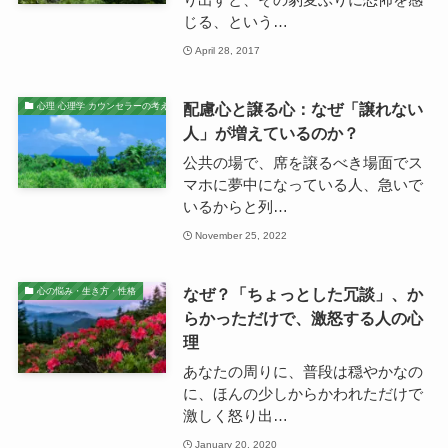
じる、という…
April 28, 2017
配慮心と譲る心：なぜ「譲れない
心理 心理学 カウンセラーの考え
人」が増えているのか？
公共の場で、席を譲るべき場面でス
マホに夢中になっている人、急いで
いるからと列…
November 25, 2022
なぜ？「ちょっとした冗談」、か
心の悩み・生き方・性格
らかっただけで、激怒する人の心
理
あなたの周りに、普段は穏やかなの
に、ほんの少しからかわれただけで
激しく怒り出…
January 20, 2020