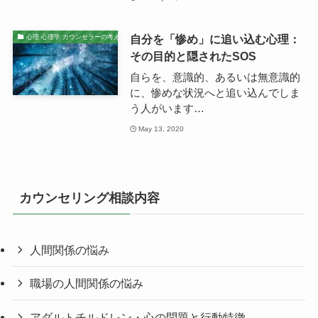
自分を「惨め」に追い込む心理：
心理 心理学 カウンセラーの考え
その目的と隠されたSOS
自らを、意識的、あるいは無意識的
に、惨めな状況へと追い込んでしま
う人がいます…
May 13, 2020
カウンセリング相談内容
人間関係の悩み
職場の人間関係の悩み
アダルトチルドレン・心の問題と行動特徴