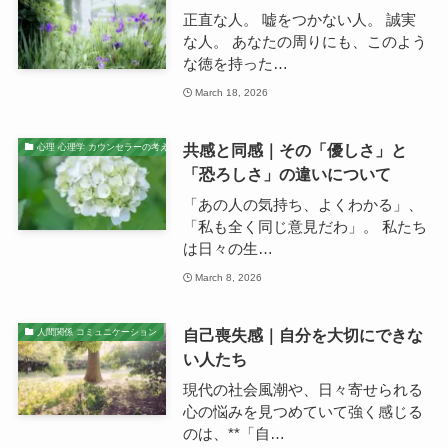
正直な人。 嘘をつかない人。 誠実
な人。 あなたの周りにも、このよう
な徳を持った…
March 18, 2026
共感と同感｜その「優しさ」と
心理 心理学 カウンセラーの考え
「恐ろしさ」の違いについて
「あの人の気持ち、よくわかる」、
「私も全く同じ意見だわ」。 私たち
は日々の生…
March 8, 2026
自己喪失感｜自分を大切にできな
人間関係 コミュニケーション
い人たち
現代の社会風潮や、日々寄せられる
心の悩みを見つめていて強く感じる
のは、**「自…