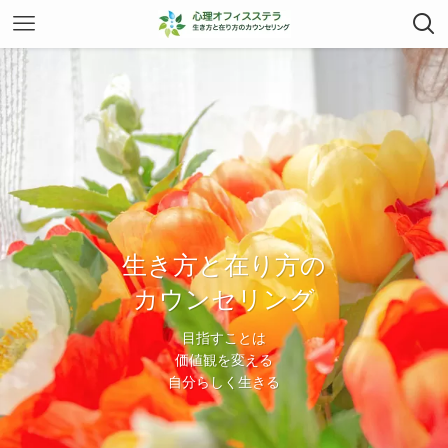
生き方と在り方の
生き方と在り方の
カウンセリング
カウンセリング
目指すことは
目指すことは
価値観を変える
価値観を変える
自分らしく生きる
自分らしく生きる