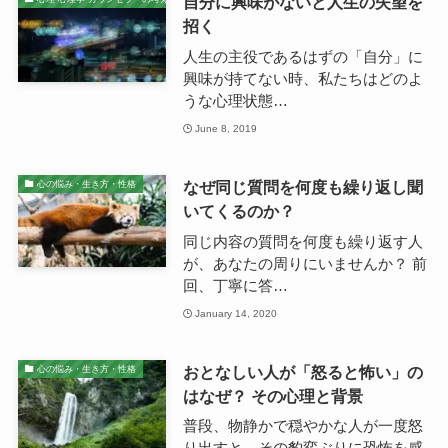
自分に興味がないと人生の失望を
招く
人生の主役であるはずの「自分」に
興味が持てない時、私たちはどのよ
うな心理状態…
June 8, 2019
なぜ同じ質問を何度も繰り返し聞
心の悩み・生き方・性格
いてくるのか？
同じ内容の質問を何度も繰り返す人
が、あなたの周りにいませんか？ 前
回、丁寧に答…
January 14, 2020
おとなしい人が「怒ると怖い」の
心の悩み・生き方・性格
はなぜ？ その心理と背景
普段、物静かで穏やかな人が一度怒
り出すと、その豹変ぶりに恐怖を感