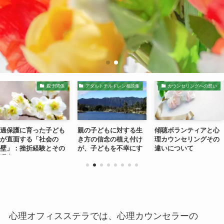
親子関係
アダルトチルドレン相談集
カウンセリングへの想い
過保護に育った子ども
親の子どもに対する生
傾聴ボランティアと心
が直面する「社会の
き方の信念の植え付け
理カウンセリングその
壁」：挫折経験とその
が、子どもを不幸にす
違いについて
理由
る
心理オフィスステラでは、心理カウンセラーの