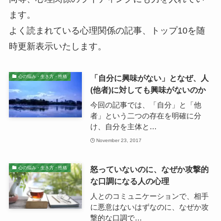
ます。
よく読まれている心理関係の記事、トップ10を随
時更新表示いたします。
「自分に興味がない」となぜ、人
心の悩み・生き方・性格
(他者)に対しても興味がないのか
今回の記事では、「自分」と「他
者」という二つの存在を明確に分
け、自分を主体と…
November 23, 2017
怒っていないのに、なぜか攻撃的
心の悩み・生き方・性格
な口調になる人の心理
人とのコミュニケーションで、相手
に悪意はないはずなのに、なぜか攻
撃的な口調で…