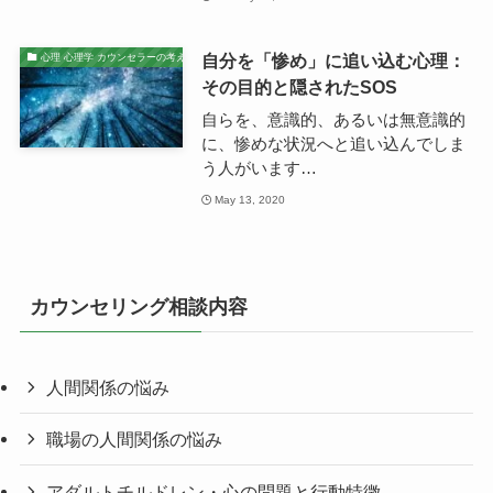
自分を「惨め」に追い込む心理：
心理 心理学 カウンセラーの考え
その目的と隠されたSOS
自らを、意識的、あるいは無意識的
に、惨めな状況へと追い込んでしま
う人がいます…
May 13, 2020
カウンセリング相談内容
人間関係の悩み
職場の人間関係の悩み
アダルトチルドレン・心の問題と行動特徴