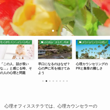
理 心理学 カウンセラーの考え
心の悩み・生き方・性格
カウンセリングへの想い
「この人、話が長い
早口になるのはなぜ？
心理カウンセリングの
な…」と感じる時、そ
心の声に耳を傾けてみ
PRと集客の難しさ
の人の心理と問題
よう
心理オフィスステラでは、心理カウンセラーの