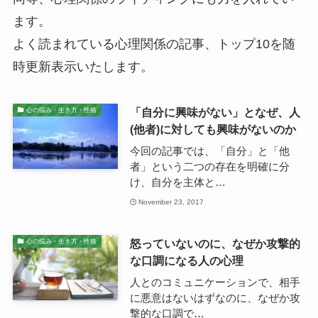
ます。
よく読まれている心理関係の記事、トップ10を随
時更新表示いたします。
「自分に興味がない」となぜ、人
心の悩み・生き方・性格
(他者)に対しても興味がないのか
今回の記事では、「自分」と「他
者」という二つの存在を明確に分
け、自分を主体と…
November 23, 2017
怒っていないのに、なぜか攻撃的
心の悩み・生き方・性格
な口調になる人の心理
人とのコミュニケーションで、相手
に悪意はないはずなのに、なぜか攻
撃的な口調で…