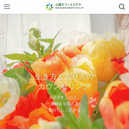
生き方と在り方の
生き方と在り方の
カウンセリング
カウンセリング
目指すことは
目指すことは
価値観を変える
価値観を変える
自分らしく生きる
自分らしく生きる