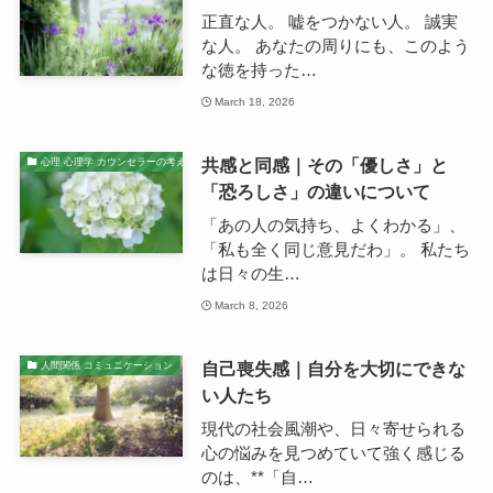
正直な人。 嘘をつかない人。 誠実
な人。 あなたの周りにも、このよう
な徳を持った…
March 18, 2026
共感と同感｜その「優しさ」と
心理 心理学 カウンセラーの考え
「恐ろしさ」の違いについて
「あの人の気持ち、よくわかる」、
「私も全く同じ意見だわ」。 私たち
は日々の生…
March 8, 2026
自己喪失感｜自分を大切にできな
人間関係 コミュニケーション
い人たち
現代の社会風潮や、日々寄せられる
心の悩みを見つめていて強く感じる
のは、**「自…