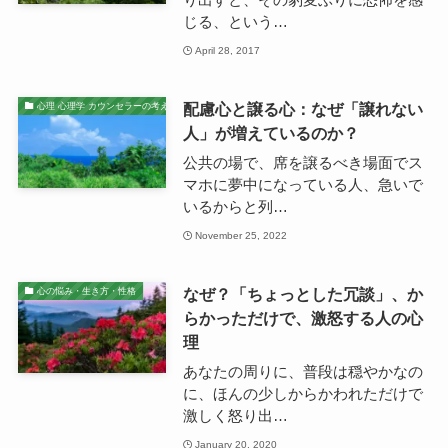
じる、という…
April 28, 2017
配慮心と譲る心：なぜ「譲れない
心理 心理学 カウンセラーの考え
人」が増えているのか？
公共の場で、席を譲るべき場面でス
マホに夢中になっている人、急いで
いるからと列…
November 25, 2022
なぜ？「ちょっとした冗談」、か
心の悩み・生き方・性格
らかっただけで、激怒する人の心
理
あなたの周りに、普段は穏やかなの
に、ほんの少しからかわれただけで
激しく怒り出…
January 20, 2020