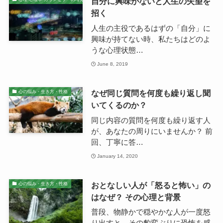
自分に興味がないと人生の失望を
招く
人生の主役であるはずの「自分」に
興味が持てない時、私たちはどのよ
うな心理状態…
June 8, 2019
なぜ同じ質問を何度も繰り返し聞
心の悩み・生き方・性格
いてくるのか？
同じ内容の質問を何度も繰り返す人
が、あなたの周りにいませんか？ 前
回、丁寧に答…
January 14, 2020
おとなしい人が「怒ると怖い」の
心の悩み・生き方・性格
はなぜ？ その心理と背景
普段、物静かで穏やかな人が一度怒
り出すと、その豹変ぶりに恐怖を感