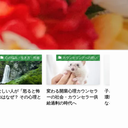
生き方・性格
カウンセリングへの想い
親子
「怒ると怖
変わる開業心理カウンセラ
子ども時代の安定した
その心理と
ーの社会・カウンセラー供
環境が自己肯定感の基
給過剰の時代へ
なる理由