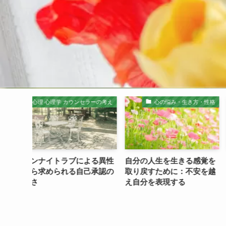
理 心理学 カウンセラーの考え
心の悩み・生き方・性格
心理 心理
ンナイトラブによる異性
自分の人生を生きる感覚を
自分の「
ら求められる自己承認の
取り戻すために：不安を越
る心理：
さ
え自分を表現する