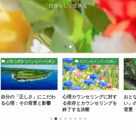
自分らしく生きる
自分らしく生きる
学 カウンセラーの考え
カウンセリングへの想い
心の悩み・
正しさ」にこだわ
心理カウンセリングに対す
おとなしい人が
その背景と影響
る依存とカウンセリングを
い」のはなぜ？ 
終了する決断
背景