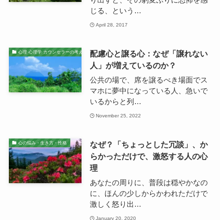
じる、という…
April 28, 2017
配慮心と譲る心：なぜ「譲れない
心理 心理学 カウンセラーの考え
人」が増えているのか？
公共の場で、席を譲るべき場面でス
マホに夢中になっている人、急いで
いるからと列…
November 25, 2022
なぜ？「ちょっとした冗談」、か
心の悩み・生き方・性格
らかっただけで、激怒する人の心
理
あなたの周りに、普段は穏やかなの
に、ほんの少しからかわれただけで
激しく怒り出…
January 20, 2020