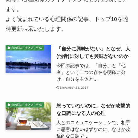
ます。
よく読まれている心理関係の記事、トップ10を随
時更新表示いたします。
「自分に興味がない」となぜ、人
心の悩み・生き方・性格
(他者)に対しても興味がないのか
今回の記事では、「自分」と「他
者」という二つの存在を明確に分
け、自分を主体と…
November 23, 2017
怒っていないのに、なぜか攻撃的
心の悩み・生き方・性格
な口調になる人の心理
人とのコミュニケーションで、相手
に悪意はないはずなのに、なぜか攻
撃的な口調で…