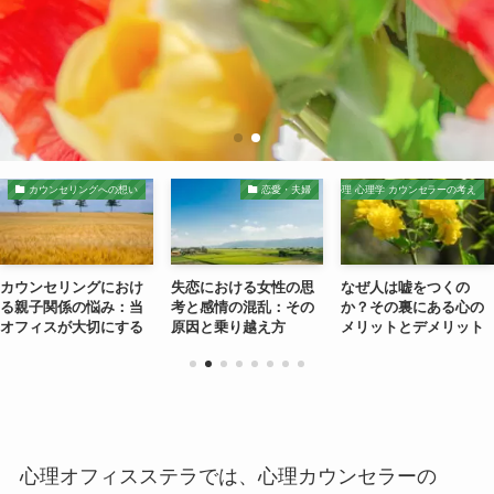
カウンセリングへの想い
恋愛・夫婦
心理 心理学 カウンセラーの考え
カウンセリングにおけ
失恋における女性の思
なぜ人は嘘をつくの
る親子関係の悩み：当
考と感情の混乱：その
か？その裏にある心の
オフィスが大切にする
原因と乗り越え方
メリットとデメリット
こと
心理オフィスステラでは、心理カウンセラーの