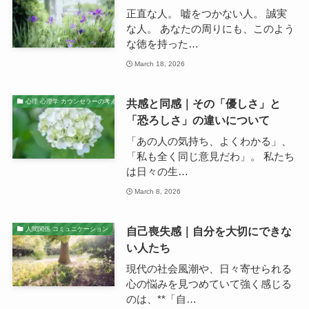
正直な人。 嘘をつかない人。 誠実
な人。 あなたの周りにも、このよう
な徳を持った…
March 18, 2026
共感と同感｜その「優しさ」と
心理 心理学 カウンセラーの考え
「恐ろしさ」の違いについて
「あの人の気持ち、よくわかる」、
「私も全く同じ意見だわ」。 私たち
は日々の生…
March 8, 2026
自己喪失感｜自分を大切にできな
人間関係 コミュニケーション
い人たち
現代の社会風潮や、日々寄せられる
心の悩みを見つめていて強く感じる
のは、**「自…