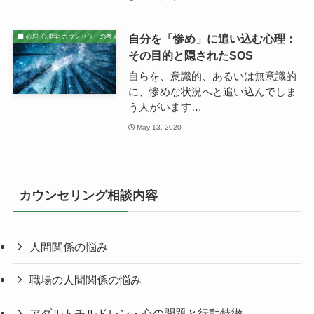
自分を「惨め」に追い込む心理：
心理 心理学 カウンセラーの考え
その目的と隠されたSOS
自らを、意識的、あるいは無意識的
に、惨めな状況へと追い込んでしま
う人がいます…
May 13, 2020
カウンセリング相談内容
人間関係の悩み
職場の人間関係の悩み
アダルトチルドレン・心の問題と行動特徴