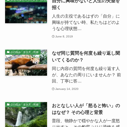
自分に興味がないと人生の失望を
招く
人生の主役であるはずの「自分」に
興味が持てない時、私たちはどのよ
うな心理状態…
June 8, 2019
なぜ同じ質問を何度も繰り返し聞
心の悩み・生き方・性格
いてくるのか？
同じ内容の質問を何度も繰り返す人
が、あなたの周りにいませんか？ 前
回、丁寧に答…
January 14, 2020
おとなしい人が「怒ると怖い」の
心の悩み・生き方・性格
はなぜ？ その心理と背景
普段、物静かで穏やかな人が一度怒
り出すと、その豹変ぶりに恐怖を感