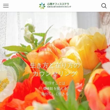
生き方と在り方の
生き方と在り方の
カウンセリング
カウンセリング
目指すことは
目指すことは
価値観を変える
価値観を変える
自分らしく生きる
自分らしく生きる