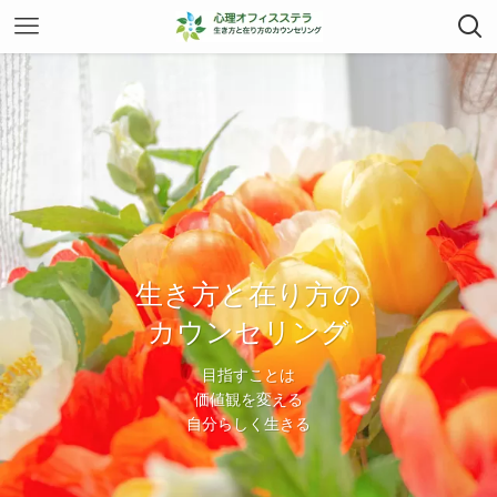
生き方と在り方の
生き方と在り方の
カウンセリング
カウンセリング
目指すことは
目指すことは
価値観を変える
価値観を変える
自分らしく生きる
自分らしく生きる