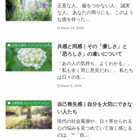
正直な人。 嘘をつかない人。 誠実
な人。 あなたの周りにも、このよう
な徳を持った…
March 18, 2026
共感と同感｜その「優しさ」と
心理 心理学 カウンセラーの考え
「恐ろしさ」の違いについて
「あの人の気持ち、よくわかる」、
「私も全く同じ意見だわ」。 私たち
は日々の生…
March 8, 2026
自己喪失感｜自分を大切にできな
人間関係 コミュニケーション
い人たち
現代の社会風潮や、日々寄せられる
心の悩みを見つめていて強く感じる
のは、**「自…