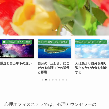
心の悩み・生き方・性格
心理 心理学 カウンセラーの考え
生き方と在り方へのメッセージ
謙虚と自己卑下の違い
自分の「正しさ」にこ
人は愚より自分を知り
だわる心理：その背景
賢さを学び自分を創造
と影響
する
心理オフィスステラでは、心理カウンセラーの