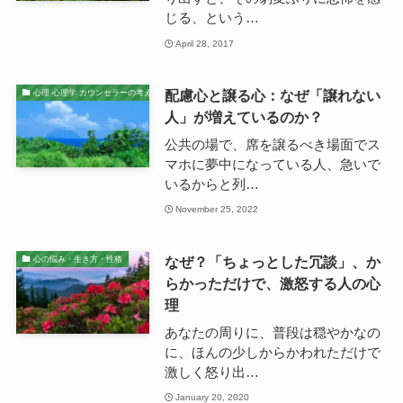
じる、という…
April 28, 2017
配慮心と譲る心：なぜ「譲れない
心理 心理学 カウンセラーの考え
人」が増えているのか？
公共の場で、席を譲るべき場面でス
マホに夢中になっている人、急いで
いるからと列…
November 25, 2022
なぜ？「ちょっとした冗談」、か
心の悩み・生き方・性格
らかっただけで、激怒する人の心
理
あなたの周りに、普段は穏やかなの
に、ほんの少しからかわれただけで
激しく怒り出…
January 20, 2020