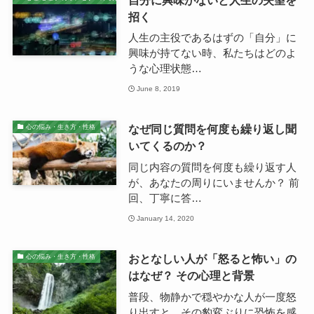
招く
人生の主役であるはずの「自分」に
興味が持てない時、私たちはどのよ
うな心理状態…
June 8, 2019
なぜ同じ質問を何度も繰り返し聞
心の悩み・生き方・性格
いてくるのか？
同じ内容の質問を何度も繰り返す人
が、あなたの周りにいませんか？ 前
回、丁寧に答…
January 14, 2020
おとなしい人が「怒ると怖い」の
心の悩み・生き方・性格
はなぜ？ その心理と背景
普段、物静かで穏やかな人が一度怒
り出すと、その豹変ぶりに恐怖を感