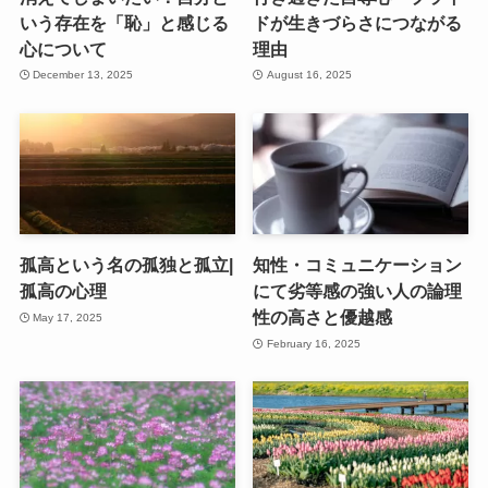
いう存在を「恥」と感じる
ドが生きづらさにつながる
心について
理由
December 13, 2025
August 16, 2025
孤高という名の孤独と孤立|
知性・コミュニケーション
孤高の心理
にて劣等感の強い人の論理
性の高さと優越感
May 17, 2025
February 16, 2025