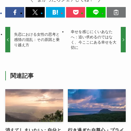
幸せを感じにくいあなた
失恋における女性の思考と
へ：追い求めるのではな
感情の混乱：その原因と乗
く、今ここにある幸せを大
り越え方
切に
関連記事
消えてしまいたい：自分と
行き過ぎた自尊心・プライ