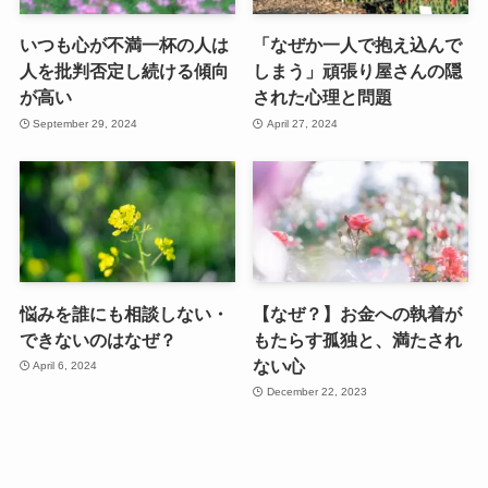
いつも心が不満一杯の人は
「なぜか一人で抱え込んで
人を批判否定し続ける傾向
しまう」頑張り屋さんの隠
が高い
された心理と問題
September 29, 2024
April 27, 2024
悩みを誰にも相談しない・
【なぜ？】お金への執着が
できないのはなぜ？
もたらす孤独と、満たされ
ない心
April 6, 2024
December 22, 2023